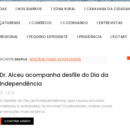
IDAS
| NOS BAIRROS
| ZONA RURAL
| CARAVANA DA CIDADAN
AÇATUBENSE
| COMÉRCIO
| COZINHANDO
| ENTREVISTAS
 REGIONAL
| PEQUENO EXPEDIENTE
| PRESIDÊNCIA
| ROTARY
ARCADOR
DESFILE
.
MOSTRAR TODAS AS POSTAGENS
Dr. Alceu acompanha desfile do Dia da
Independência
7.9.23
O desfile do Dia da Independência, que reuniu escolas,
militares e entidades, foi incrível! Criatividade, muitas cores
e emoção marcaram e...
CONTINE LENDO