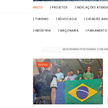
INÍCIO
| PROJETOS
| INDICAÇÕES ATEND
| TURISMO
| ADVOCACIA
| CIDADÃO AR
| INDÚSTRIA
| MAÇONARIA
| PARLAMENTO
MOSTRANDO POSTAGENS COM M
DESFILE