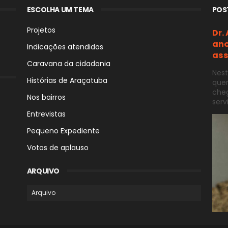
ESCOLHA UM TEMA
POS
Projetos
Dr.
ano
Indicações atendidas
ass
Caravana da cidadania
Nest
Histórias de Araçatuba
quer
cheg
Nos bairros
servi
Entrevistas
Pequeno Expediente
Votos de aplauso
ARQUIVO