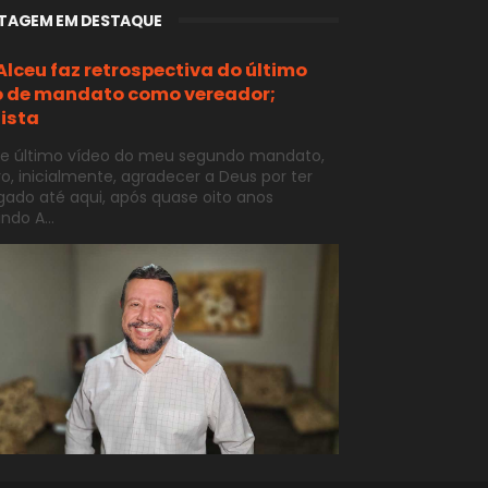
TAGEM EM DESTAQUE
 Alceu faz retrospectiva do último
 de mandato como vereador;
ista
e último vídeo do meu segundo mandato,
o, inicialmente, agradecer a Deus por ter
ado até aqui, após quase oito anos
ndo A...