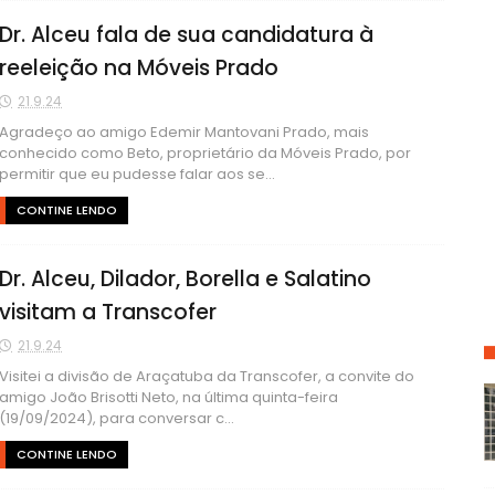
Dr. Alceu fala de sua candidatura à
reeleição na Móveis Prado
21.9.24
Agradeço ao amigo Edemir Mantovani Prado, mais
conhecido como Beto, proprietário da Móveis Prado, por
permitir que eu pudesse falar aos se...
CONTINE LENDO
Dr. Alceu, Dilador, Borella e Salatino
visitam a Transcofer
21.9.24
Visitei a divisão de Araçatuba da Transcofer, a convite do
amigo João Brisotti Neto, na última quinta-feira
(19/09/2024), para conversar c...
CONTINE LENDO