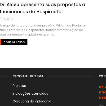
Dr. Alceu apresenta suas propostas a
funcionários da Hospimetal
13.9.24
Amigo de longa data, o empresário Wiliam de Paula, um
dos diretores da Hospimetal, indústria metalúrgica de
equipamentos hospitalares, perm...
CONTINE LENDO
ESCOLHA UM TEMA
POS
Projetos
Dr.
ano
Indicações atendidas
ass
Caravana da cidadania
Nest