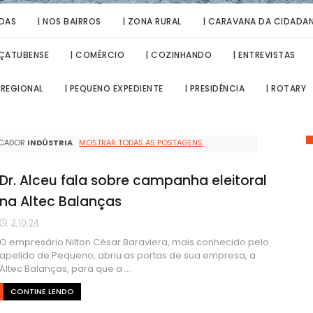
IDAS
| NOS BAIRROS
| ZONA RURAL
| CARAVANA DA CIDADAN
AÇATUBENSE
| COMÉRCIO
| COZINHANDO
| ENTREVISTAS
 REGIONAL
| PEQUENO EXPEDIENTE
| PRESIDÊNCIA
| ROTARY
RCADOR
INDÚSTRIA
.
MOSTRAR TODAS AS POSTAGENS
Dr. Alceu fala sobre campanha eleitoral
na Altec Balanças
2.10.24
O empresário Nilton César Baraviera, mais conhecido pelo
apelido de Pequeno, abriu as portas de sua empresa, a
Altec Balanças, para que a ...
CONTINE LENDO