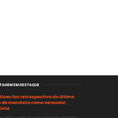
TAGEM EM DESTAQUE
 Alceu faz retrospectiva do último
 de mandato como vereador;
ista
e último vídeo do meu segundo mandato,