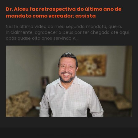
Dr. Alceu faz retrospectiva do último ano de
mandato como vereador; assista
Neste último vídeo do meu segundo mandato, quero,
inicialmente, agradecer a Deus por ter chegado até aqui,
após quase oito anos servindo A...
BLOGGER TEMPLATES
THEMEXPOSE