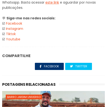
Whatsapp. Basta acessar
este link
e aguardar por novas
publicações.
💬
Siga-me nas redes sociais:
☑️
Facebook
☑️
Instagram
☑️
Tiktok
☑️
Youtube
COMPARTILHE
FACEBOOK
TWITTER
POSTAGENS RELACIONADAS
BAIRRO JARDIM UNIVERSO