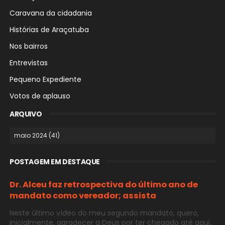
Caravana da cidadania
Histórias de Araçatuba
Nos bairros
Entrevistas
Pequeno Expediente
Votos de aplauso
ARQUIVO
POSTAGEM EM DESTAQUE
Dr. Alceu faz retrospectiva do último ano de
mandato como vereador; assista
Neste último vídeo do meu segundo mandato, quero,
inicialmente, agradecer a Deus por ter chegado até aqui,