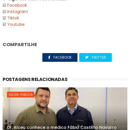
☑️
Facebook
☑️
Instagram
☑️
Tiktok
☑️
Youtube
COMPARTILHE
FACEBOOK
TWITTER
POSTAGENS RELACIONADAS
SAÚDE PÚBLICA
Dr. Alceu conhece o médico Fábio Castilho Navarro